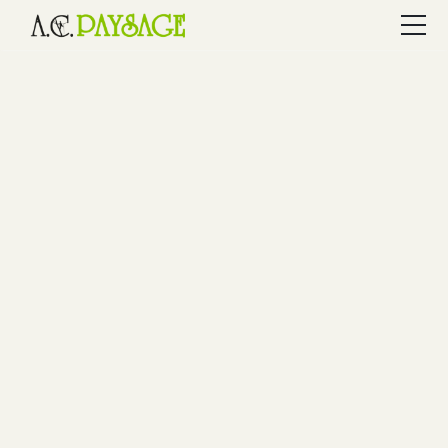
A propos
Expert en
Prestations
élagage et
Obtenir un devis
en entretien
06 09 48 91 76
paysager à
Élément
proximité de
de
menu