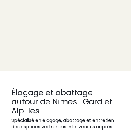
Nîmes
AC Paysage, 14 ans d’expérience au service de
vos espaces verts : élagage, entretien,
débroussaillage et plus, réalisés avec soin et
sécurité.
Obtenir un devis
Élagage et abattage
autour de Nîmes : Gard et
Alpilles
Spécialisé en élagage, abattage et entretien
des espaces verts, nous intervenons auprès