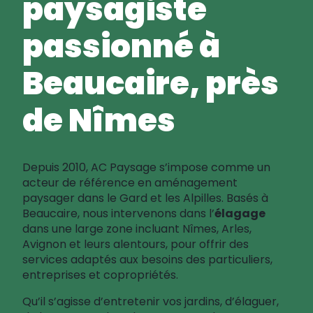
paysagiste
passionné à
Beaucaire, près
de Nîmes
Depuis 2010, AC Paysage s’impose comme un
acteur de référence en aménagement
paysager dans le Gard et les Alpilles. Basés à
Beaucaire, nous intervenons dans l’
élagage
dans une large zone incluant Nîmes, Arles,
Avignon et leurs alentours, pour offrir des
services adaptés aux besoins des particuliers,
entreprises et copropriétés.
Qu’il s’agisse d’entretenir vos jardins, d’élaguer,