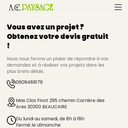
A propos
Vous avez un projet ?
Obtenez votre devis gratuit
Prestations
!
Nous nous ferons un plaisir de répondre à vos
Obtenir un devis
demandes et à réaliser vos projets dans les
plus brefs délais.
06 09 48 91 76
0609489176
Mas Clos Finot 295 chemin Carrière des
Élément
Ares 30300 BEAUCAIRE
de
menu
Du lundi au samedi, de 8h à 18h
Fermé le dimanche