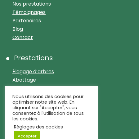
Nos prestations
Témoignages
Partenaires
Blog
Contact
Prestations
Élagage d’arbres
Abattage
Arrachage et dessouchage
Débroussaillage
Nous utilisons des cookies pour
optimiser notre site web. En
Entretien de parcs et jardins
cliquant sur "Accepter", vous
Matériel et sécurité
consentez à l'utilisation de tous
les cookies.
Réglages des cookies
Accepter